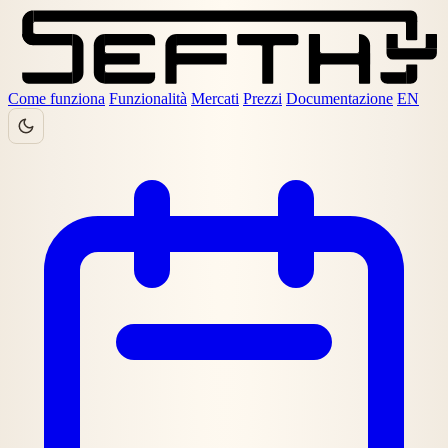
Come funziona
Funzionalità
Mercati
Prezzi
Documentazione
EN