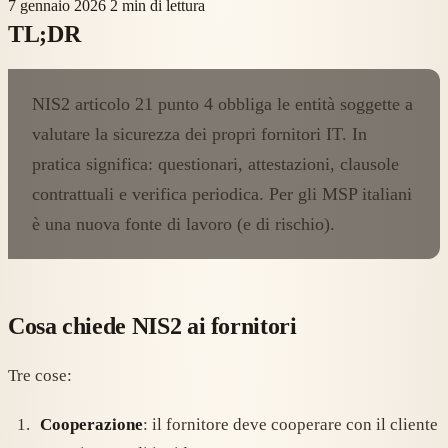
7 gennaio 2026
2 min di lettura
TL;DR
NIS2 articolo 21 punto 4 obbliga le entità soggette a
valutare la sicurezza dei propri fornitori IT. In
pratica significa: questionari, attestazioni, clausole
contrattuali e verifica periodica. Per gli MSP italiani
è una nuova fonte di lavoro (e di rischio).
Cosa chiede NIS2 ai fornitori
Tre cose:
Cooperazione
: il fornitore deve cooperare con il cliente