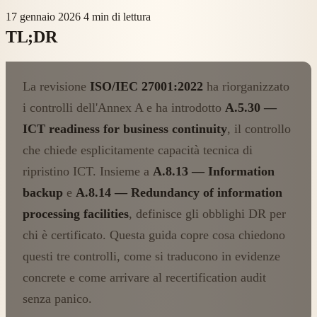
17 gennaio 2026
4 min di lettura
TL;DR
La revisione
ISO/IEC 27001:2022
ha riorganizzato
i controlli dell'Annex A e ha introdotto
A.5.30 —
ICT readiness for business continuity
, il controllo
che chiede esplicitamente capacità tecnica di
ripristino ICT. Insieme a
A.8.13 — Information
backup
e
A.8.14 — Redundancy of information
processing facilities
, definisce gli obblighi DR per
chi è certificato. Questa guida copre cosa chiedono
questi tre controlli, come si traducono in evidenze
concrete e come arrivare al recertification audit
senza panico.