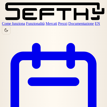
Come funziona
Funzionalità
Mercati
Prezzi
Documentazione
EN