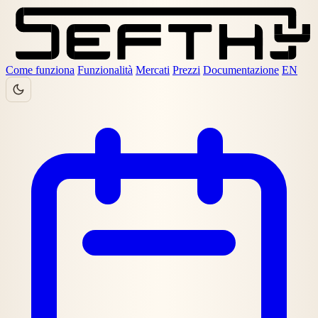
Come funziona
Funzionalità
Mercati
Prezzi
Documentazione
EN