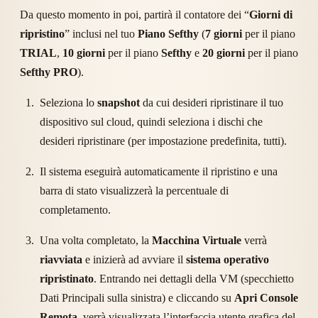
Da questo momento in poi, partirà il contatore dei “
Giorni di
ripristino
” inclusi nel tuo
Piano Sefthy
(
7 giorni
per il piano
TRIAL
,
10 giorni
per il piano
Sefthy
e
20 giorni
per il piano
Sefthy PRO
).
Seleziona lo
snapshot
da cui desideri ripristinare il tuo
dispositivo sul cloud, quindi seleziona i dischi che
desideri ripristinare (per impostazione predefinita, tutti).
Il sistema eseguirà automaticamente il ripristino e una
barra di stato visualizzerà la percentuale di
completamento.
Una volta completato, la
Macchina Virtuale
verrà
riavviata
e inizierà ad avviare il
sistema operativo
ripristinato
. Entrando nei dettagli della VM (specchietto
Dati Principali sulla sinistra) e cliccando su
Apri Console
Remota
, verrà visualizzata l’interfaccia utente grafica del