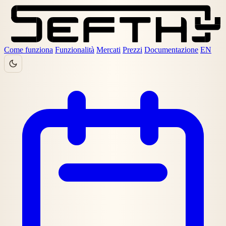
Come funziona
Funzionalità
Mercati
Prezzi
Documentazione
EN