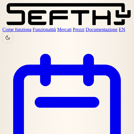
Come funziona
Funzionalità
Mercati
Prezzi
Documentazione
EN