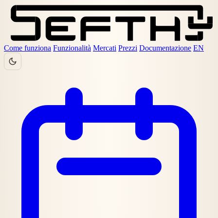
Come funziona
Funzionalità
Mercati
Prezzi
Documentazione
EN