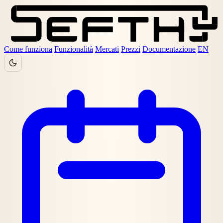
Come funziona
Funzionalità
Mercati
Prezzi
Documentazione
EN