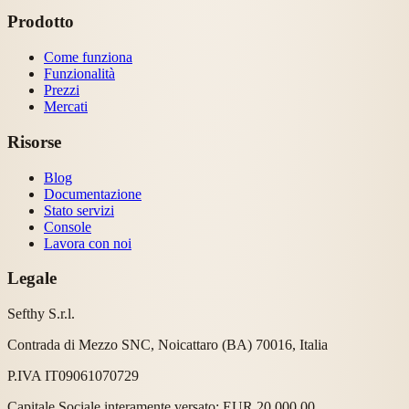
Prodotto
Come funziona
Funzionalità
Prezzi
Mercati
Risorse
Blog
Documentazione
Stato servizi
Console
Lavora con noi
Legale
Sefthy S.r.l.
Contrada di Mezzo SNC, Noicattaro (BA) 70016, Italia
P.IVA IT09061070729
Capitale Sociale interamente versato: EUR 20.000,00