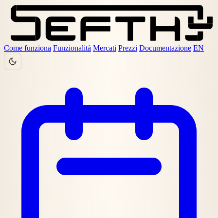
Come funziona
Funzionalità
Mercati
Prezzi
Documentazione
EN