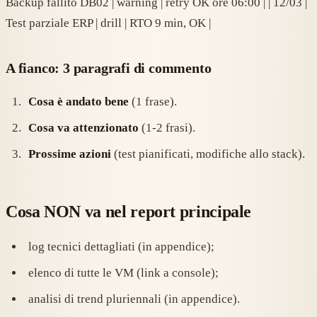
Backup fallito DB02 | warning | retry OK ore 06:00 | | 12/03 |
Test parziale ERP | drill | RTO 9 min, OK |
A fianco: 3 paragrafi di commento
Cosa è andato bene
(1 frase).
Cosa va attenzionato
(1-2 frasi).
Prossime azioni
(test pianificati, modifiche allo stack).
Cosa NON va nel report principale
log tecnici dettagliati (in appendice);
elenco di tutte le VM (link a console);
analisi di trend pluriennali (in appendice).