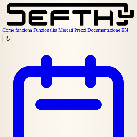
Come funziona
Funzionalità
Mercati
Prezzi
Documentazione
EN