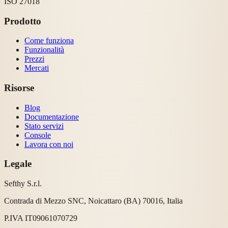
ISO 27018
Prodotto
Come funziona
Funzionalità
Prezzi
Mercati
Risorse
Blog
Documentazione
Stato servizi
Console
Lavora con noi
Legale
Sefthy S.r.l.
Contrada di Mezzo SNC, Noicattaro (BA) 70016, Italia
P.IVA IT09061070729