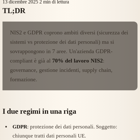
13 dicembre 2025
2 min di lettura
TL;DR
NIS2 e GDPR coprono ambiti diversi (sicurezza dei
sistemi vs protezione dei dati personali) ma si
sovrappongono in 7 aree. Un'azienda GDPR-
compliant è già al
70% del lavoro NIS2
:
governance, gestione incidenti, supply chain,
formazione.
I due regimi in una riga
GDPR
: protezione dei dati personali. Soggetto:
chiunque tratti dati personali UE.