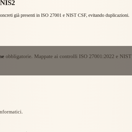
 NIS2
 concreti già presenti in ISO 27001 e NIST CSF, evitando duplicazioni.
he
obbligatorie. Mappate ai controlli ISO 27001:2022 e NIST C
informatici.