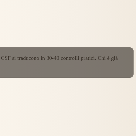
SF si traducono in 30-40 controlli pratici. Chi è già