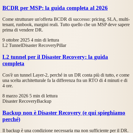
BCDR per MSP: la guida completa al 2026
Come strutturare un'offerta BCDR di successo: pricing, SLA, multi-
tenant, runbook, margini reali. Tutto quello che un MSP deve sapere
prima di vendere DR.
9 ottobre 2025
4 min di lettura
L2 Tunnel
Disaster Recovery
Pillar
L2 tunnel per il Disaster Recovery: la guida
completa
Cos'è un tunnel Layer-2, perché in un DR conta più di tutto, e come
una scelta architetturale fa la differenza fra un RTO di 4 minuti e di
4 ore.
8 marzo 2026
5 min di lettura
Disaster Recovery
Backup
Backup non è Disaster Recovery (e qui spieghiamo
perché)
Il backup è una condizione necessaria ma non sufficiente per il DR.