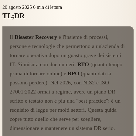
20 agosto 2025
6 min di lettura
TL;DR
Il
Disaster Recovery
è l'insieme di processi,
persone e tecnologie che permettono a un'azienda di
tornare operativa dopo un guasto grave dei sistemi
IT. Si misura con due numeri:
RTO
(quanto tempo
prima di tornare online) e
RPO
(quanti dati si
possono perdere). Nel 2026, con NIS2 e ISO
27001:2022 ormai a regime, avere un piano DR
scritto e testato non è più una "best practice": è un
requisito di legge per molti settori. Questa guida
copre tutto quello che serve per scegliere,
dimensionare e mantenere un sistema DR serio.