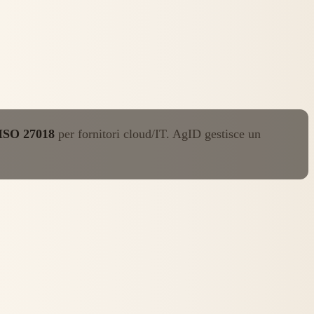
 ISO 27018
per fornitori cloud/IT. AgID gestisce un