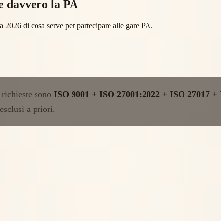
de davvero la PA
 2026 di cosa serve per partecipare alle gare PA.
d richieste sono
ISO 9001 + ISO 27001:2022 + ISO 27017 +
esclusi a priori.